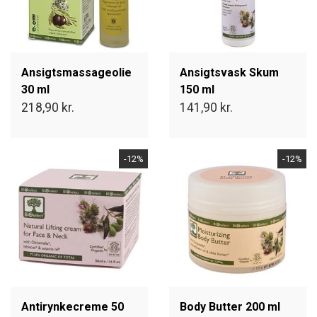
MINERALER
Ansigtsmassageolie
PERSONLIG PLEJE
Ansigtsvask Skum
30 ml
150 ml
218,90 kr.
141,90 kr.
PRODUCENT
-12%
-12%
Antirynkecreme 50
Body Butter 200 ml