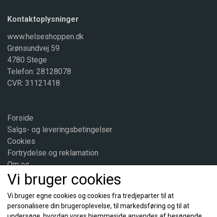
fysiologisk virkning
Kontaktoplysninger
Indhold
Vitamin B6 (mg)
www.helseshoppen.dk
Grønsundvej 59
Kinesisk kvan ekstrakt (mg)
4780 Stege
Salvie ekstrakt (mg)
Telefon: 28128078
Røllike ekstrakt (mg)
CVR: 31121418
Mælkebøtte ekstrakt (mg)
Brugsanvisning og forholdsregler:
Forside
Indtages samme med et glas vand.
Salgs- og leveringsbetingelser
Cookies
Opbevaring:
Fortrydelse og reklamation
Opbevares tørt, beskyttet mod lys og varme.
Om os
Vi bruger cookies
Kontakt
Vi bruger egne cookies og cookies fra tredjeparter til at
personalisere din brugeroplevelse, til markedsføring og til at
Sociale medier
undersøge, hvordan vores hjemmeside anvendes af besøgende.