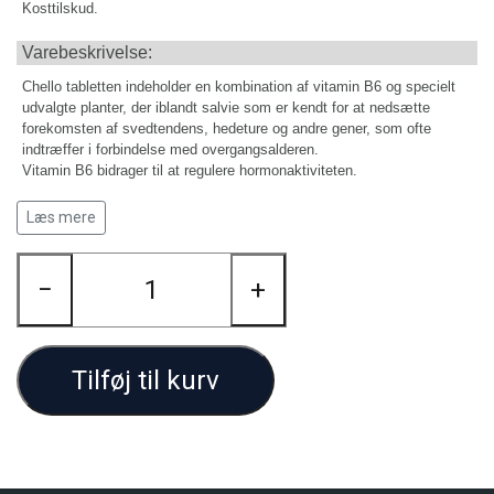
Kosttilskud.
Varebeskrivelse:
Chello tabletten indeholder en kombination af vitamin B6 og specielt
udvalgte planter, der iblandt salvie som er kendt for at nedsætte
forekomsten af svedtendens, hedeture og andre gener, som ofte
indtræffer i forbindelse med overgangsalderen.
Vitamin B6 bidrager til at regulere hormonaktiviteten.
Obligatorisk tekst for kosttilskud: Den anbefalede daglige dosis bør
Læs mere
ikke overskrides. Kosttilskud bør ikke træde i stedet for varieret kost.
Opbevares uden for børns rækkevidde. Bør kun efter aftale med læge
eller sundhedsplejerske anvendes af gravide og børn under 1 år. OBS.
−
+
Ovenstående tekst er en obligatorisk tekst. Aldersangivelsen kan
variere. Se derfor evt. den konkrete angivelse under ”Daglig dosis”.
Tilføj til kurv
Daglig dosis:
Voksne:
1-2 tabletter.
Næringsstoffer og andre stoffer med ernæringsmæssig eller