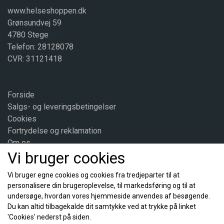
rækkevidde. Bør kun efter aftale med læge eller
www.helseshoppen.dk
sundhedsplejerske anvendes af gravide og børn under 1 år.
Grønsundvej 59
OBS. Ovenstående tekst er en obligatorisk tekst.
4780 Stege
Aldersangivelsen kan variere. Se derfor evt. den konkrete
Telefon: 28128078
angivelse under ”Daglig dosis”.
CVR: 31121418
Daglig dosis:
Voksne og børn fra 11 år:
3 sprays
Forside
Brugsanvisning og forholdsregler:
Salgs- og leveringsbetingelser
Bruges senest 6 måneder efter åbning. Rystes grundigt før
Cookies
hver brug. Skru kapslen på efter brug.
Fortrydelse og reklamation
Overdreven indtagelse kan virke afførende.
Om os
Opbevaring:
Vi bruger cookies
Kontakt
Opbevares ved stuetemperatur.
Vi bruger egne cookies og cookies fra tredjeparter til at
personalisere din brugeroplevelse, til markedsføring og til at
Sociale medier
undersøge, hvordan vores hjemmeside anvendes af besøgende.
Du kan altid tilbagekalde dit samtykke ved at trykke på linket
'Cookies' nederst på siden.