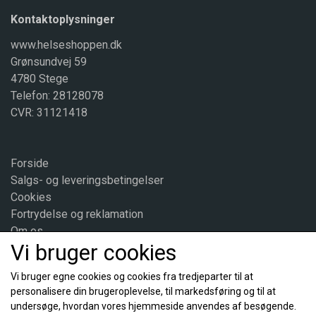
Kontaktoplysninger
www.helseshoppen.dk
Grønsundvej 59
4780 Stege
Telefon: 28128078
CVR: 31121418
Forside
Salgs- og leveringsbetingelser
Cookies
Fortrydelse og reklamation
Om os
Vi bruger cookies
Kontakt
Vi bruger egne cookies og cookies fra tredjeparter til at
personalisere din brugeroplevelse, til markedsføring og til at
Sociale medier
undersøge, hvordan vores hjemmeside anvendes af besøgende.