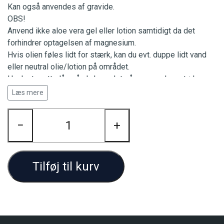
Kan også anvendes af gravide.
OBS!
Anvend ikke aloe vera gel eller lotion samtidigt da det
forhindrer optagelsen af magnesium.
Hvis olien føles lidt for stærk, kan du evt. duppe lidt vand
eller neutral olie/lotion på området.
Husk at sætte låg på, da hovedet på pumpen kan størkne.
Hvis den er størknet, kan du skylle den under varmt vand.
Læs mere
Produkt brochuren kan downloades på vores hjemmeside.
−
+
Tilføj til kurv