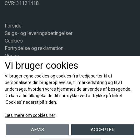
CVR: 31121418
Forside
Salgs- og leveringsbetingelser
Cookies
Fortrydelse og reklamation
Om os
Vi bruger cookies
Kontakt
Vi bruger egne cookies og cookies fra tredjeparter til at
personalisere din brugeroplevelse, til markedsføring og til at
Sociale medier
undersøge, hvordan vores hjemmeside anvendes af besøgende.
Du kan altid tilbagekalde dit samtykke ved at trykke på linket
'Cookies' nederst på siden.
Læs mere om cookies her
AFVIS
ACCEPTER