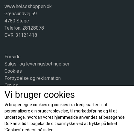
Obligatorisk tekst for kosttilskud: Den anbefalede daglige dosis bør
www.helseshoppen.dk
ikke overskrides. Kosttilskud bør ikke træde i stedet for varieret kost.
Grønsundvej 59
Opbevares uden for børns rækkevidde. Bør kun efter aftale med læge
4780 Stege
eller sundhedsplejerske anvendes af gravide og børn under 1 år. OBS.
Ovenstående tekst er en obligatorisk tekst. Aldersangivelsen kan
Telefon: 28128078
variere. Se derfor evt. den konkrete angivelse under ”Daglig dosis”.
CVR: 31121418
Daglig dosis:
Forside
1/2-1 tsk. (1-2 g) dagligt.
Salgs- og leveringsbetingelser
Cookies
Næringsstoffer og andre stoffer med ernæringsmæssig eller
fysiologisk virkning
Fortrydelse og reklamation
Om os
Indhold
1
Vi bruger cookies
Kontakt
Vitamin C (mg)
170
Vi bruger egne cookies og cookies fra tredjeparter til at
Brugsanvisning og forholdsregler:
personalisere din brugeroplevelse, til markedsføring og til at
Sociale medier
undersøge, hvordan vores hjemmeside anvendes af besøgende.
Drysses på mad eller røres ud i væske og drikkes med det samme.
Du kan altid tilbagekalde dit samtykke ved at trykke på linket
'Cookies' nederst på siden.
Opbevaring: