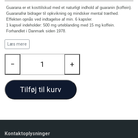
Guarana er et kosttilskud med et naturligt indhold af guaranin (koffein).
Guaranafrø bidrager til opkvikning og mindsker mental træthed.
Effekten opnås ved indtagelse af min. 6 kapsler.
1 kapsel indeholder: 500 mg urteblanding med 15 mg koffein.
Forhandlet i Danmark siden 1978.
Obligatorisk tekst for kosttilskud: Den anbefalede daglige dosis bør
Læs mere
ikke overskrides. Kosttilskud bør ikke træde i stedet for varieret kost.
Opbevares uden for børns rækkevidde. Bør kun efter aftale med læge
eller sundhedsplejerske anvendes af gravide og børn under 1 år. OBS.
−
+
Ovenstående tekst er en obligatorisk tekst. Aldersangivelsen kan
variere. Se derfor evt. den konkrete angivelse under ”Daglig dosis”.
Tilføj til kurv
Daglig dosis:
2 kapsler 1-3 gange
Næringsstoffer og andre stoffer med ernæringsmæssig eller
fysiologisk virkning
Indhold
2-6 k
Kontaktoplysninger
Koffein (mg)