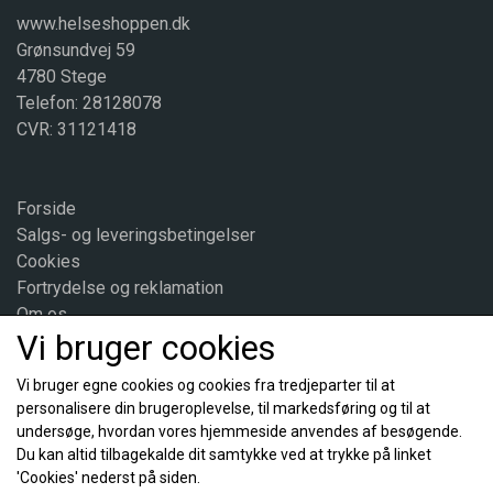
www.helseshoppen.dk
Brugsanvisning og forholdsregler:
Grønsundvej 59
4780 Stege
Indeholder koffein. Bør ikke indtages af børn eller gravide. Indhold pr.
dagsdosis (2-6 kapsler): 30-90 mg koffein.
Telefon: 28128078
Bør ikke indtages for tæt på sengetid.
CVR: 31121418
Indtages med vand eller væske.
Opbevaring:
Forside
Tørt.
Salgs- og leveringsbetingelser
Cookies
Fortrydelse og reklamation
Om os
Vi bruger cookies
Kontakt
Vi bruger egne cookies og cookies fra tredjeparter til at
personalisere din brugeroplevelse, til markedsføring og til at
Sociale medier
undersøge, hvordan vores hjemmeside anvendes af besøgende.
Du kan altid tilbagekalde dit samtykke ved at trykke på linket
'Cookies' nederst på siden.