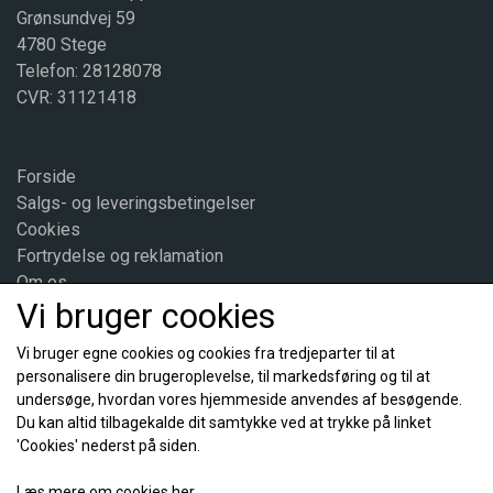
Grønsundvej 59
4780 Stege
Telefon: 28128078
CVR: 31121418
Forside
Salgs- og leveringsbetingelser
Cookies
Fortrydelse og reklamation
Om os
Vi bruger cookies
Kontakt
Vi bruger egne cookies og cookies fra tredjeparter til at
personalisere din brugeroplevelse, til markedsføring og til at
Sociale medier
undersøge, hvordan vores hjemmeside anvendes af besøgende.
Du kan altid tilbagekalde dit samtykke ved at trykke på linket
'Cookies' nederst på siden.
Læs mere om cookies her