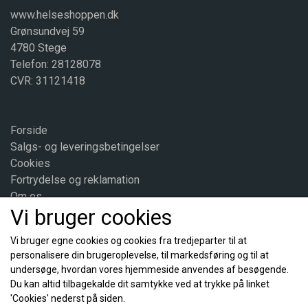
Magnesium (mg) 600 160 %
www.helseshoppen.dk
Opbevaring:
Grønsundvej 59
Tørt og ikke for varmt.
4780 Stege
Telefon: 28128078
CVR: 31121418
Forside
Salgs- og leveringsbetingelser
Cookies
Fortrydelse og reklamation
Om os
Vi bruger cookies
Kontakt
Vi bruger egne cookies og cookies fra tredjeparter til at
personalisere din brugeroplevelse, til markedsføring og til at
Sociale medier
undersøge, hvordan vores hjemmeside anvendes af besøgende.
Du kan altid tilbagekalde dit samtykke ved at trykke på linket
'Cookies' nederst på siden.