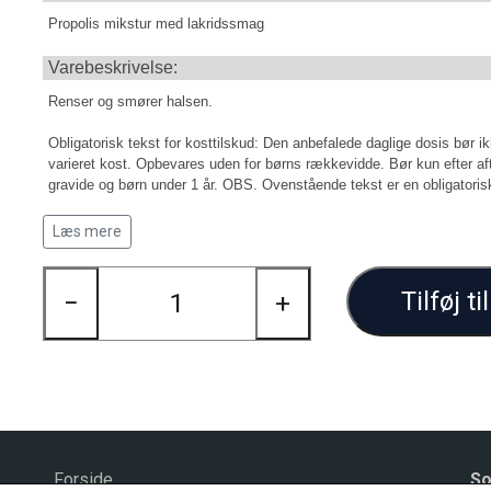
Propolis mikstur med lakridssmag
Varebeskrivelse:
Renser og smører halsen.
Obligatorisk tekst for kosttilskud: Den anbefalede daglige dosis bør ik
varieret kost. Opbevares uden for børns rækkevidde. Bør kun efter a
gravide og børn under 1 år. OBS. Ovenstående tekst er en obligatorisk
konkrete angivelse under ”Daglig dosis”.
Læs mere
Daglig dosis:
Tilføj ti
−
+
15 ml 3 x daglig.
Forside
So